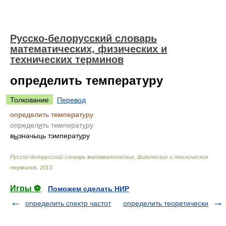
Русско-белорусский словарь
математических, физических и
технических терминов
определить температуру
Толкование
Перевод
определить температуру
определ
и
ть температ
у
ру
в
ы
значыць тэмперат
у
ру
Русско-белорусский словарь математических, физических и технических
терминов
.
2013
.
Игры ⚽
Поможем сделать НИР
определить спектр частот
определить теоретически