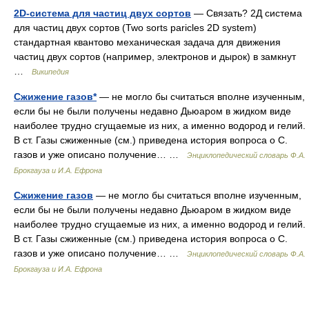
2D-система для частиц двух сортов
— Связать? 2Д система
для частиц двух сортов (Two sorts paricles 2D system)
стандартная квантово механическая задача для движения
частиц двух сортов (например, электронов и дырок) в замкнут
…
Википедия
Сжижение газов*
— не могло бы считаться вполне изученным,
если бы не были получены недавно Дьюаром в жидком виде
наиболее трудно сгущаемые из них, а именно водород и гелий.
В ст. Газы сжиженные (см.) приведена история вопроса о С.
газов и уже описано получение… …
Энциклопедический словарь Ф.А.
Брокгауза и И.А. Ефрона
Сжижение газов
— не могло бы считаться вполне изученным,
если бы не были получены недавно Дьюаром в жидком виде
наиболее трудно сгущаемые из них, а именно водород и гелий.
В ст. Газы сжиженные (см.) приведена история вопроса о С.
газов и уже описано получение… …
Энциклопедический словарь Ф.А.
Брокгауза и И.А. Ефрона