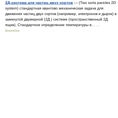
2Д-система для частиц двух сортов
— (Two sorts paricles 2D
system) стандартная квантово механическая задача для
движения частиц двух сортов (например, электронов и дырок) в
замкнутой двумерной (2Д ) системе (пространственный 2Д
ящик). Стандартное определение температуры в… …
Википедия