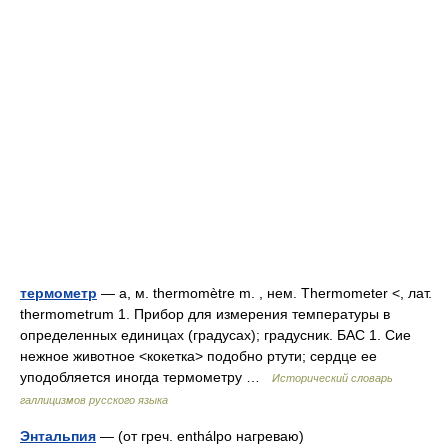
термометр
— а, м. thermomètre m. , нем. Thermometer <, лат.
thermometrum 1. Прибор для измерения температуры в
определенных единицах (градусах); градусник. БАС 1. Сие
нежное животное <кокетка> подобно ртути; сердце ее
уподобляется иногда термометру …
Исторический словарь
галлицизмов русского языка
Энтальпия
— (от греч. enthálpo нагреваю)